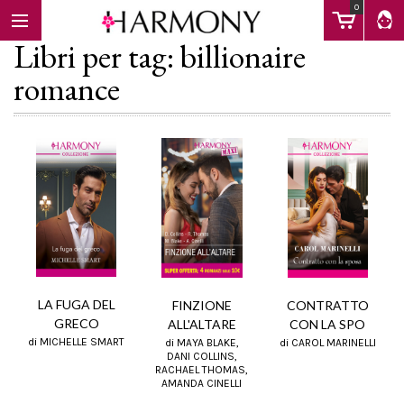
0
Libri per tag: billionaire
romance
EBOOK
LIBRI
Calendario
LA FUGA DEL
FINZIONE
CONTRATTO
FAQ
GRECO
ALL'ALTARE
CON LA SPO
di MICHELLE SMART
di MAYA BLAKE,
di CAROL MARINELLI
DANI COLLINS,
RACHAEL THOMAS,
AMANDA CINELLI