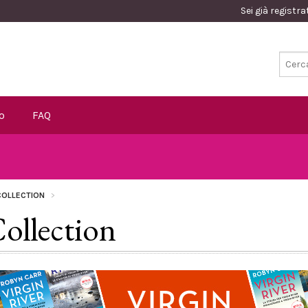
Sei già registr
o
FAQ
 COLLECTION
Collection