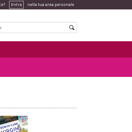
ato?
Entra
nella tua area personale