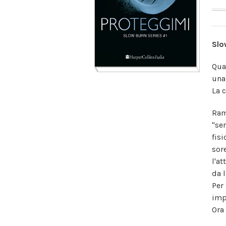
Slo
Qua
una
La c
Ram
"se
fis
sor
l'a
da l
Per
imp
Ora