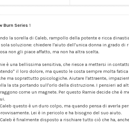
w Burn Series
1
ndo la sorella di Caleb, rampollo della potente e ricca dinastia
 sola soluzione: chiedere l'aiuto dell'unica donna in grado di r
osa non gli piace affatto, ma non ha altra scelta.
ie è una bellissima sensitiva, che riesce a mettersi in contatto
ntendo" il loro dolore, ma questo le costa sempre molta fatic
iche ma soprattutto psicologiche. Aiutare l'attraente, impazient
ella la sta portando sull'orlo della distruzione. I pensieri ad a
ttraggono come un magnete. Per questo Ramie decide che è meg
ui.
 Caleb questo è un duro colpo, ma quando pensa di averla pe
rovvisamente. Lei è in pericolo e ha bisogno del suo aiuto.
 Caleb è finalmente disposto a rischiare tutto ciò che ha, anche 