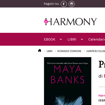
Seguici su
EBOOK
LIBRI
Calendari
LIBRI
ROMANZI D'AMORE
HARPERCOLLI
P
di
Harm
ISS