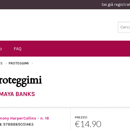
Sei già registr
o
FAQ
NS
PROTEGGIMI
roteggimi
MAYA BANKS
PREZZO
ony HarperCollins - n. 16
€14.90
N:
9788869051463