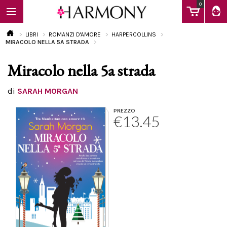
0
LIBRI
ROMANZI D'AMORE
HARPERCOLLINS
MIRACOLO NELLA 5A STRADA
Miracolo nella 5a strada
EBOOK
di
SARAH MORGAN
LIBRI
PREZZO
€13.45
Calendario
FAQ