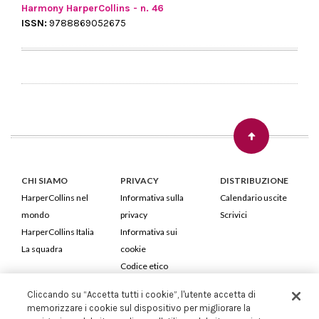
Harmony HarperCollins - n. 46
ISSN:
9788869052675
CHI SIAMO
PRIVACY
DISTRIBUZIONE
HarperCollins nel
Informativa sulla
Calendario uscite
mondo
privacy
Scrivici
HarperCollins Italia
Informativa sui
La squadra
cookie
Codice etico
Cliccando su “Accetta tutti i cookie”, l'utente accetta di
HarperCollins Italia S.p.A. Viale Monte Nero, 84 - 20135 Milano
memorizzare i cookie sul dispositivo per migliorare la
Cod. Fiscale e P.IVA 05946780151 - Capitale Sociale 258.250 €