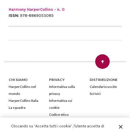
Harmony HarperCollins - n. 0
ISSN:
978-8869053085
CHI SIAMO
PRIVACY
DISTRIBUZIONE
HarperCollins nel
Informativa sulla
Calendario uscite
mondo
privacy
Scrivici
HarperCollins Italia
Informativa sui
La squadra
cookie
Codice etico
Cliccando su “Accetta tutti i cookie”, l'utente accetta di
HarperCollins Italia S.p.A. Viale Monte Nero, 84 - 20135 Milano