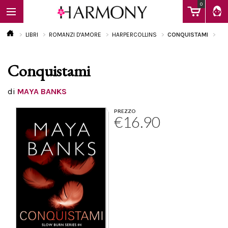
0
LIBRI
ROMANZI D'AMORE
HARPERCOLLINS
CONQUISTAMI
Conquistami
EBOOK
di
MAYA BANKS
LIBRI
PREZZO
€16.90
Calendario
FAQ