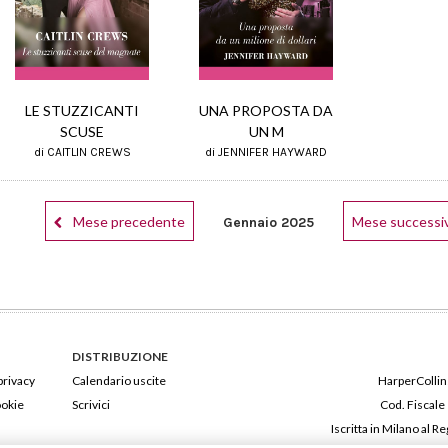
LE STUZZICANTI
UNA PROPOSTA DA
SCUSE
UN M
di CAITLIN CREWS
di JENNIFER HAYWARD
Mese precedente
Mese successi
Gennaio 2025
DISTRIBUZIONE
privacy
Calendario uscite
HarperCollins
ookie
Scrivici
Cod. Fiscale
Iscritta in Milano al