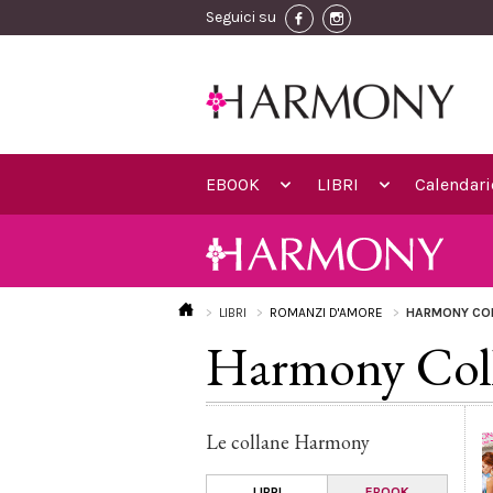
Seguici su
EBOOK
LIBRI
Calendari
LIBRI
ROMANZI D'AMORE
HARMONY CO
Harmony Coll
Le collane Harmony
LIBRI
EBOOK