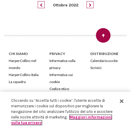
Ottobre 2022
CHI SIAMO
PRIVACY
DISTRIBUZIONE
HarperCollins nel
Informativa sulla
Calendario uscite
mondo
privacy
Scrivici
HarperCollins Italia
Informativa sui
La squadra
cookie
Codice etico
Cliccando su “Accetta tutti i cookie”, l'utente accetta di
HarperCollins Italia S.p.A. Viale Monte Nero, 84 - 20135 Milano
memorizzare i cookie sul dispositivo per migliorare la
Cod. Fiscale e P.IVA 05946780151 - Capitale Sociale 258.250 €
navigazione del sito, analizzare l'utilizzo del sito e assistere
Iscritta in Milano al Registro delle imprese nr.198004 e REA nr.1051898
nelle nostre attività di marketing.
Maggiori informazioni
sulla tua privacy