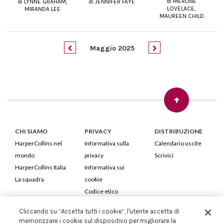
di MERLINE
di LYNNE GRAHAM,
di JENNIFER FAYE
LOVELACE,
MIRANDA LEE
MAUREEN CHILD
Maggio 2025
CHI SIAMO
PRIVACY
DISTRIBUZIONE
HarperCollins nel
Informativa sulla
Calendario uscite
mondo
privacy
Scrivici
HarperCollins Italia
Informativa sui
La squadra
cookie
Codice etico
Cliccando su “Accetta tutti i cookie”, l'utente accetta di
HarperCollins Italia S.p.A. Viale Monte Nero, 84 - 20135 Milano
memorizzare i cookie sul dispositivo per migliorare la