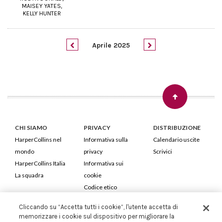
MAISEY YATES,
KELLY HUNTER
Aprile 2025
CHI SIAMO
PRIVACY
DISTRIBUZIONE
HarperCollins nel
Informativa sulla
Calendario uscite
mondo
privacy
Scrivici
HarperCollins Italia
Informativa sui
La squadra
cookie
Codice etico
Cliccando su “Accetta tutti i cookie”, l'utente accetta di
HarperCollins Italia S.p.A. Viale Monte Nero, 84 - 20135 Milano
memorizzare i cookie sul dispositivo per migliorare la