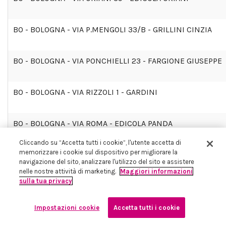
BO - BOLOGNA - VIA P.MENGOLI 33/B - GRILLINI CINZIA
BO - BOLOGNA - VIA PONCHIELLI 23 - FARGIONE GIUSEPPE
BO - BOLOGNA - VIA RIZZOLI 1 - GARDINI
BO - BOLOGNA - VIA ROMA - EDICOLA PANDA
Cliccando su “Accetta tutti i cookie”, l'utente accetta di
memorizzare i cookie sul dispositivo per migliorare la
BO - BOLOGNA - VIA SAFFI 26 D - EDICOLA STANZA
navigazione del sito, analizzare l'utilizzo del sito e assistere
nelle nostre attività di marketing.
Maggiori informazioni
sulla tua privacy
BO - BOLOGNA - VIA SAN DONATO - SAN DONATO 68
Impostazioni cookie
Accetta tutti i cookie
BO - BOLOGNA - VIA SANZO 110 - GIUSEPPE BEATO