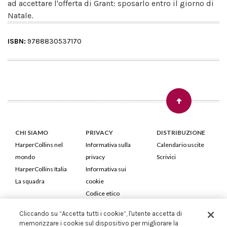
ad accettare l'offerta di Grant: sposarlo entro il giorno di
Natale.
ISBN:
9788830537170
CHI SIAMO
PRIVACY
DISTRIBUZIONE
HarperCollins nel
Informativa sulla
Calendario uscite
mondo
privacy
Scrivici
HarperCollins Italia
Informativa sui
La squadra
cookie
Codice etico
Cliccando su “Accetta tutti i cookie”, l'utente accetta di
HarperCollins Italia S.p.A. Viale Monte Nero, 84 - 20135 Milano
memorizzare i cookie sul dispositivo per migliorare la