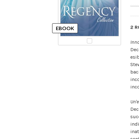
2 R
Inno
Dec
esi
Ste
bac
inc
inc
Un'e
Dec
suc
indi
ina
sen