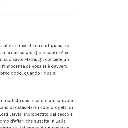
salie si traveste da cortigiana e si
si le sue serate. Qui incontra Alec
l suo savoir-faire, gli concede un
e l'innocenza di Rosalie è davvero
giorno dopo, quando i due si
di modista che riscuote un notevole
ano di ostacolare i suoi progetti di
 Lord Jarvis, indispettito dal secco e
uomo d'affari che suscita in Belle
patto cui lei non può rinunciare e