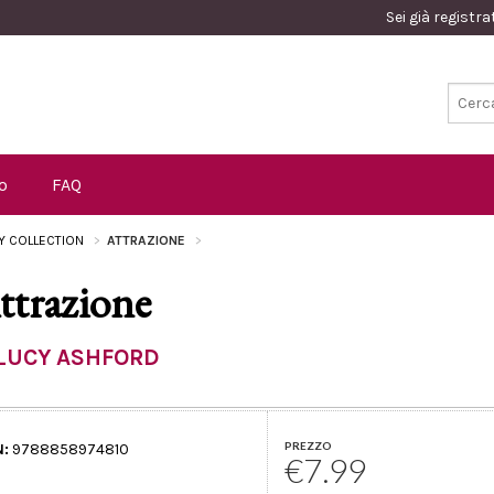
Sei già registr
o
FAQ
Y COLLECTION
ATTRAZIONE
ttrazione
LUCY ASHFORD
PREZZO
N:
9788858974810
€7.99