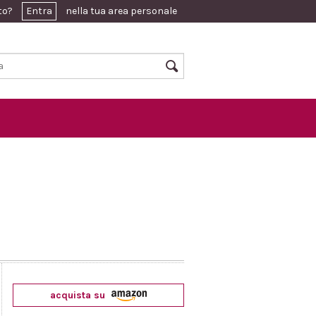
ato?
Entra
nella tua area personale
acquista su