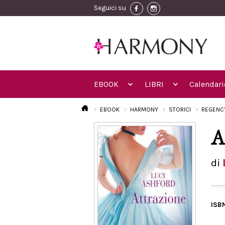
Seguici su
EBOOK
LIBRI
Calendari
EBOOK
HARMONY
STORICI
REGENC
A
di
ISB