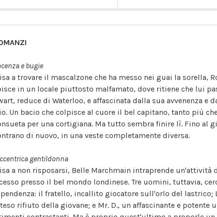
OMANZI
cenza e bugie
isa a trovare il mascalzone che ha messo nei guai la sorella, Ro
bisce in un locale piuttosto malfamato, dove ritiene che lui pas
wart, reduce di Waterloo, e affascinata dalla sua avvenenza e da
io. Un bacio che colpisce al cuore il bel capitano, tanto più ch
onsueta per una cortigiana. Ma tutto sembra finire lì. Fino al 
ontrano di nuovo, in una veste completamente diversa.
ccentrica gentildonna
isa a non risposarsi, Belle Marchmain intraprende un'attività 
cesso presso il bel mondo londinese. Tre uomini, tuttavia, cerc
pendenza: il fratello, incallito giocatore sull'orlo del lastrico;
tteso rifiuto della giovane; e Mr. D., un affascinante e potente 
timenti contrastanti. Ma è proprio quest'ultimo a proporle un 