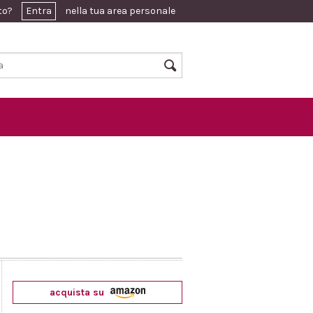
ato?
Entra
nella tua area personale
acquista su