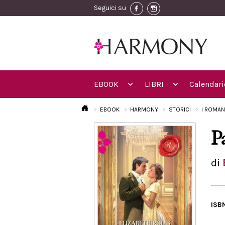
Seguici su
EBOOK
LIBRI
Calendari
EBOOK
HARMONY
STORICI
I ROMAN
P
di
ISB