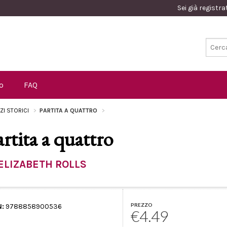
Sei già registr
o
FAQ
ZI STORICI
PARTITA A QUATTRO
artita a quattro
ELIZABETH ROLLS
PREZZO
N:
9788858900536
€4.49