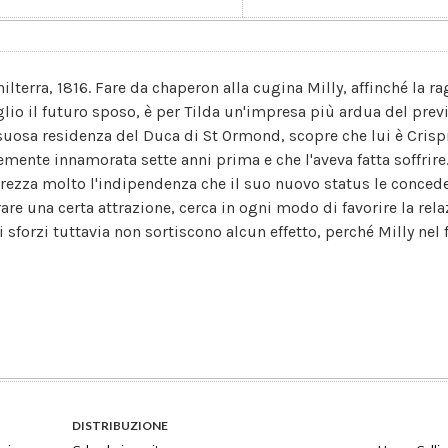
hilterra, 1816. Fare da chaperon alla cugina Milly, affinché la
lio il futuro sposo, è per Tilda un'impresa più ardua del previs
suosa residenza del Duca di St Ormond, scopre che lui è Crispi
lemente innamorata sette anni prima e che l'aveva fatta soffrire
rezza molto l'indipendenza che il suo nuovo status le concede e
rare una certa attrazione, cerca in ogni modo di favorire la rela
i sforzi tuttavia non sortiscono alcun effetto, perché Milly nel 
DISTRIBUZIONE