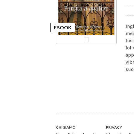
Ing
meg
lus
fol
app
vib
suo
CHI SIAMO
PRIVACY