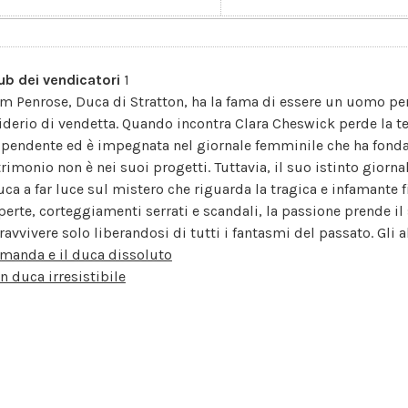
club dei vendicatori
1
m Penrose, Duca di Stratton, ha la fama di essere un uomo pe
iderio di vendetta. Quando incontra Clara Cheswick perde la tes
ipendente ed è impegnata nel giornale femminile che ha fondato 
rimonio non è nei suoi progetti. Tuttavia, il suo istinto giornal
duca a far luce sul mistero che riguarda la tragica e infamante f
perte, corteggiamenti serrati e scandali, la passione prende i
avvivere solo liberandosi di tutti i fantasmi del passato. Gli a
manda e il duca dissoluto
n duca irresistibile