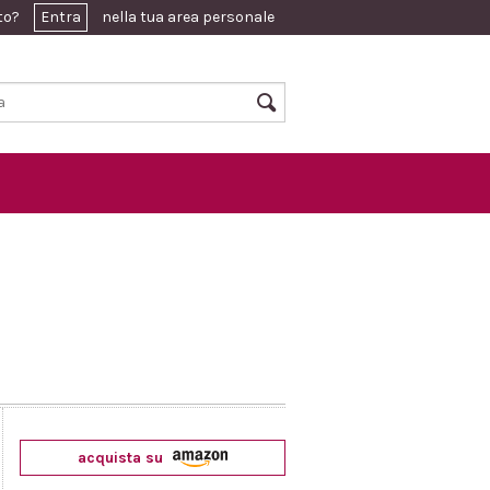
ato?
Entra
nella tua area personale
acquista su