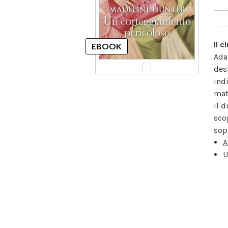
Il 
Ada
des
ind
mat
il 
sco
sopr
A
U