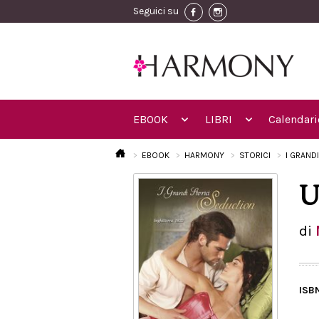
Seguici su
EBOOK
LIBRI
Calendari
EBOOK
HARMONY
STORICI
I GRAND
U
di
ISB