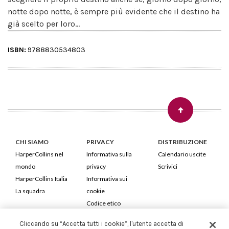
notte dopo notte, è sempre più evidente che il destino ha
già scelto per loro...
ISBN:
9788830534803
CHI SIAMO
PRIVACY
DISTRIBUZIONE
HarperCollins nel
Informativa sulla
Calendario uscite
mondo
privacy
Scrivici
HarperCollins Italia
Informativa sui
La squadra
cookie
Codice etico
Cliccando su “Accetta tutti i cookie”, l'utente accetta di
HarperCollins Italia S.p.A. Viale Monte Nero, 84 - 20135 Milano