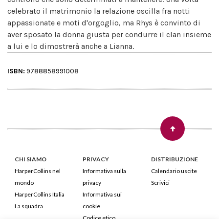
celebrato il matrimonio la relazione oscilla fra notti
appassionate e moti d'orgoglio, ma Rhys è convinto di
aver sposato la donna giusta per condurre il clan insieme
a lui e lo dimostrerà anche a Lianna.
ISBN:
9788858991008
CHI SIAMO
PRIVACY
DISTRIBUZIONE
HarperCollins nel
Informativa sulla
Calendario uscite
mondo
privacy
Scrivici
HarperCollins Italia
Informativa sui
La squadra
cookie
Codice etico