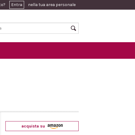
ato?
Entra
nella tua area personale
acquista su