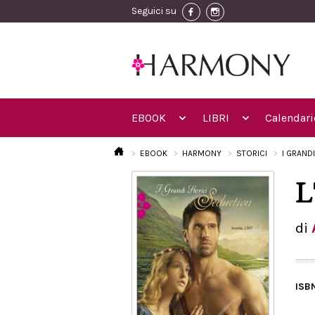
Seguici su
EBOOK
LIBRI
Calendari
EBOOK
HARMONY
STORICI
I GRAND
L
di
ISB