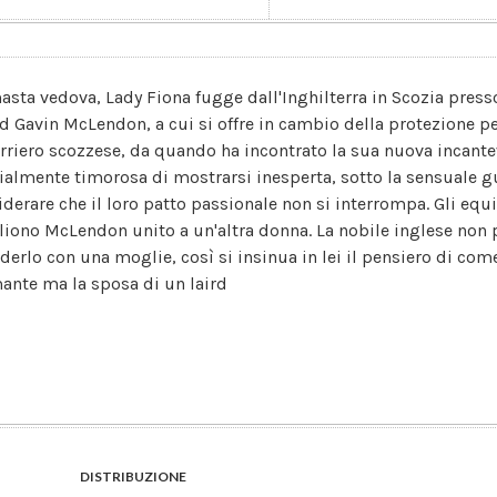
asta vedova, Lady Fiona fugge dall'Inghilterra in Scozia press
rd Gavin McLendon, a cui si offre in cambio della protezione per 
rriero scozzese, da quando ha incontrato la sua nuova incante
zialmente timorosa di mostrarsi inesperta, sotto la sensuale gu
derare che il loro patto passionale non si interrompa. Gli equili
liono McLendon unito a un'altra donna. La nobile inglese non p
iderlo con una moglie, così si insinua in lei il pensiero di co
mante ma la sposa di un laird
DISTRIBUZIONE