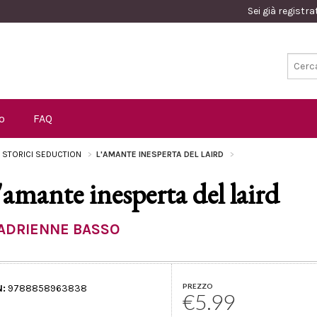
Sei già registr
o
FAQ
I STORICI SEDUCTION
L'AMANTE INESPERTA DEL LAIRD
'amante inesperta del laird
ADRIENNE BASSO
PREZZO
N:
9788858963838
€5.99