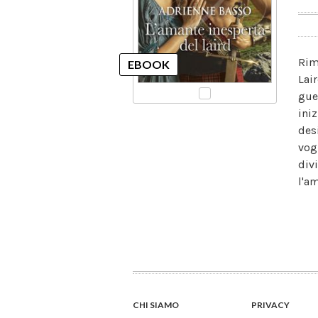
Rim
Lai
gue
ini
desi
vog
div
l'a
CHI SIAMO
PRIVACY