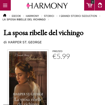
0
EBOOK
HARMONY
STORICI
I GRANDI STORICI SEDUCTION
LA SPOSA RIBELLE DEL VICHINGO
La sposa ribelle del vichingo
EBOOK
di HARPER ST. GEORGE
LIBRI
PREZZO
€5.99
Calendario
FAQ