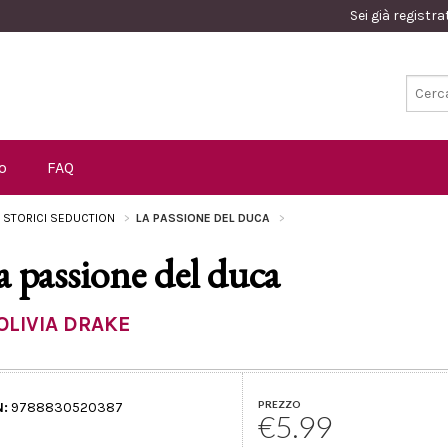
Sei già registr
o
FAQ
I STORICI SEDUCTION
LA PASSIONE DEL DUCA
a passione del duca
OLIVIA DRAKE
PREZZO
N:
9788830520387
€5.99