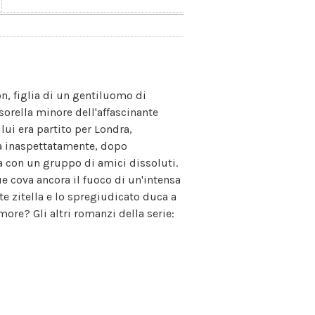
on, figlia di un gentiluomo di
orella minore dell'affascinante
ui era partito per Londra,
Ma inaspettatamente, dopo
ta con un gruppo di amici dissoluti.
due cova ancora il fuoco di un'intensa
te zitella e lo spregiudicato duca a
more? Gli altri romanzi della serie: