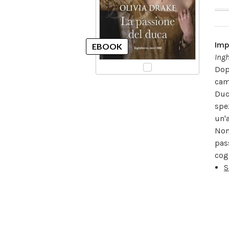
Imp
Ingh
Dop
cam
Duc
spe
un'
Nono
pas
cog
S