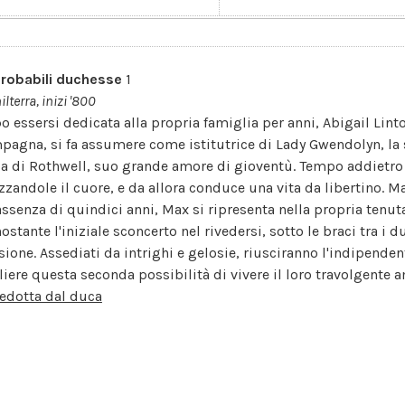
robabili duchesse
1
ilterra, inizi '800
o essersi dedicata alla propria famiglia per anni, Abigail Lint
pagna, si fa assumere come istitutrice di Lady Gwendolyn, la s
a di Rothwell, suo grande amore di gioventù. Tempo addietro l
zzandole il cuore, e da allora conduce una vita da libertino. 
assenza di quindici anni, Max si ripresenta nella propria tenu
stante l'iniziale sconcerto nel rivedersi, sotto le braci tra i 
sione. Assediati da intrighi e gelosie, riusciranno l'indipenden
liere questa seconda possibilità di vivere il loro travolgente a
edotta dal duca