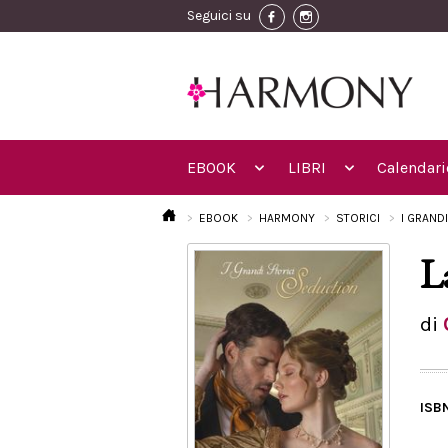
Seguici su
EBOOK
LIBRI
Calendari
EBOOK
HARMONY
STORICI
I GRAND
L
di
ISB