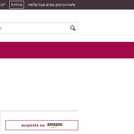
ato?
Entra
nella tua area personale
acquista su