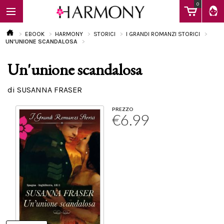
0
EBOOK
HARMONY
STORICI
I GRANDI ROMANZI STORICI
UN'UNIONE SCANDALOSA
Un'unione scandalosa
EBOOK
di SUSANNA FRASER
LIBRI
PREZZO
€6.99
Calendario
FAQ