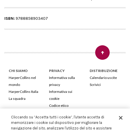
ISBN:
9788858903407
CHI SIAMO
PRIVACY
DISTRIBUZIONE
HarperCollins nel
Informativa sulla
Calendario uscite
mondo
privacy
Scrivici
HarperCollins Italia
Informativa sui
La squadra
cookie
Codice etico
Cliccando su “Accetta tutti i cookie”, l'utente accetta di
HarperCollins Italia S.p.A. Viale Monte Nero, 84 - 20135 Milano
memorizzare i cookie sul dispositivo per migliorare la
Cod. Fiscale e P.IVA 05946780151 - Capitale Sociale 258.250 €
navigazione del sito, analizzare l'utilizzo del sito e assistere