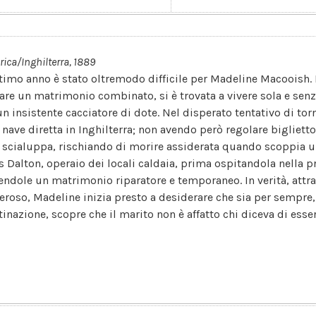
ica/Inghilterra, 1889
ltimo anno è stato oltremodo difficile per Madeline Macooish.
tare un matrimonio combinato, si è trovata a vivere sola e sen
un insistente cacciatore di dote. Nel disperato tentativo di to
nave diretta in Inghilterra; non avendo però regolare biglietto, 
 scialuppa, rischiando di morire assiderata quando scoppia una
s Dalton, operaio dei locali caldaia, prima ospitandola nella pr
rendole un matrimonio riparatore e temporaneo. In verità, attr
eroso, Madeline inizia presto a desiderare che sia per sempre
tinazione, scopre che il marito non è affatto chi diceva di esser