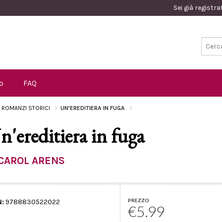
Sei già registr
o
FAQ
I ROMANZI STORICI
UN'EREDITIERA IN FUGA
n'ereditiera in fuga
CAROL ARENS
PREZZO
N:
9788830522022
€5.99