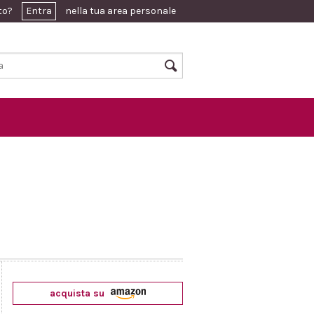
ato?
Entra
nella tua area personale
acquista su