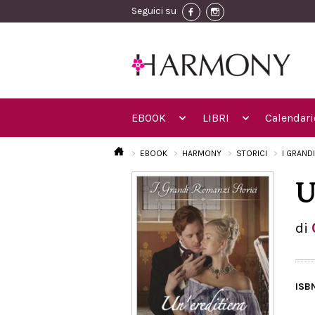
Seguici su
EBOOK
LIBRI
Calendari
EBOOK
HARMONY
STORICI
I GRAND
U
di
ISB