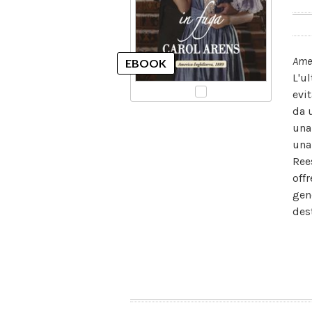
Amer
L'u
evi
da 
una 
una
Ree
off
gen
des