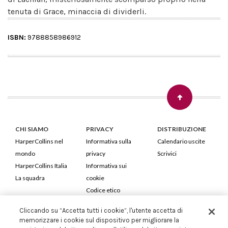
tenuta di Grace, minaccia di dividerli.
ISBN:
9788858986912
CHI SIAMO
PRIVACY
DISTRIBUZIONE
HarperCollins nel
Informativa sulla
Calendario uscite
mondo
privacy
Scrivici
HarperCollins Italia
Informativa sui
La squadra
cookie
Codice etico
Cliccando su “Accetta tutti i cookie”, l'utente accetta di
HarperCollins Italia S.p.A. Viale Monte Nero, 84 - 20135 Milano
memorizzare i cookie sul dispositivo per migliorare la
Cod. Fiscale e P.IVA 05946780151 - Capitale Sociale 258.250 €