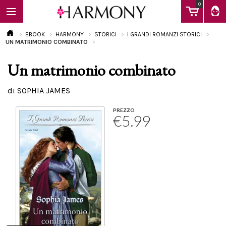
0
EBOOK
HARMONY
STORICI
I GRANDI ROMANZI STORICI
UN MATRIMONIO COMBINATO
Un matrimonio combinato
EBOOK
di SOPHIA JAMES
LIBRI
PREZZO
€5.99
Calendario
FAQ