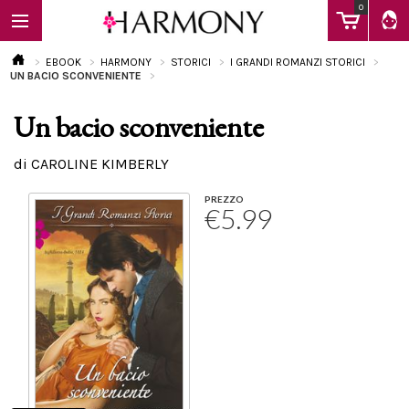
0
EBOOK
HARMONY
STORICI
I GRANDI ROMANZI STORICI
UN BACIO SCONVENIENTE
Un bacio sconveniente
EBOOK
di CAROLINE KIMBERLY
LIBRI
PREZZO
€5.99
Calendario
FAQ