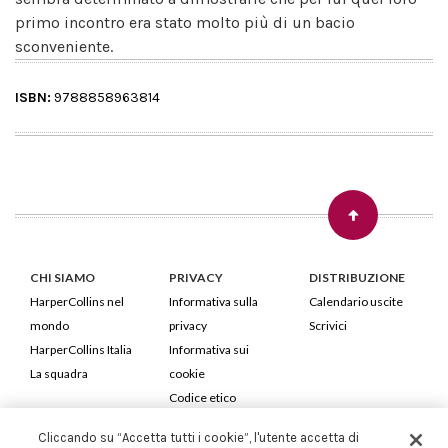
primo incontro era stato molto più di un bacio
sconveniente.
ISBN:
9788858963814
CHI SIAMO
PRIVACY
DISTRIBUZIONE
HarperCollins nel
Informativa sulla
Calendario uscite
mondo
privacy
Scrivici
HarperCollins Italia
Informativa sui
La squadra
cookie
Codice etico
Cliccando su “Accetta tutti i cookie”, l'utente accetta di
HarperCollins Italia S.p.A. Viale Monte Nero, 84 - 20135 Milano