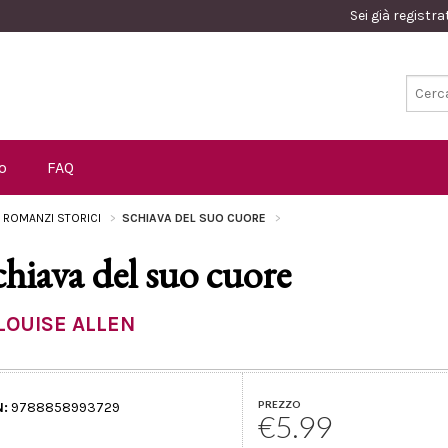
Sei già registr
o
FAQ
I ROMANZI STORICI
SCHIAVA DEL SUO CUORE
chiava del suo cuore
LOUISE ALLEN
PREZZO
N:
9788858993729
€5.99