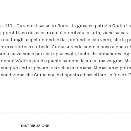
lia, 410 - Durante il sacco di Roma, la giovane patrizia Giulia L
 approfittano del caos in cui è piombata la città, viene salvat
o dai lunghi capelli biondi e dai profondi occhi verdi, che la 
prima riottosa e ribelle, Giulia si rende conto a poco a poco ch
loro usanze non è poi così spiacevole, tanto che abbandona ogn
iderare Wulfric più di quanto sarebbe lecito a una vergine. Ma 
e non può certo sposare una schiava romana. Al massimo potreb
 condizione che Giulia non è disposta ad accettare... o forse sì
DISTRIBUZIONE