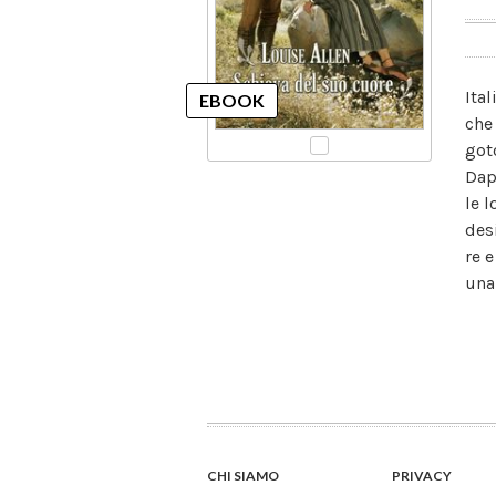
Ita
che
got
Dap
le 
des
re 
una
CHI SIAMO
PRIVACY