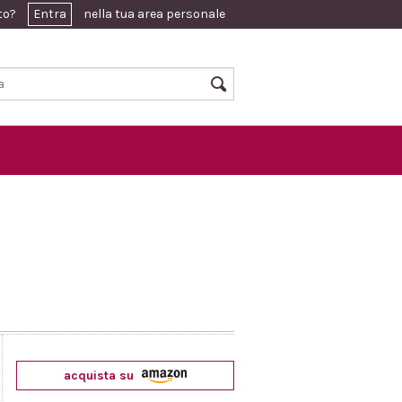
ato?
Entra
nella tua area personale
acquista su