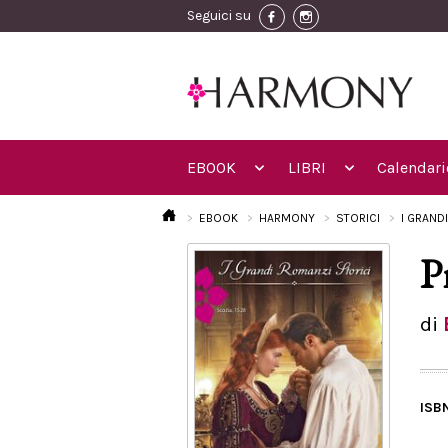
Seguici su
EBOOK
LIBRI
Calendari
EBOOK
HARMONY
STORICI
I GRAND
P
di
ISB