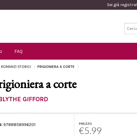
Sei già registr
o
FAQ
I ROMANZI STORICI
PRIGIONIERA A CORTE
rigioniera a corte
BLYTHE GIFFORD
PREZZO
N:
9788858996201
€5.99