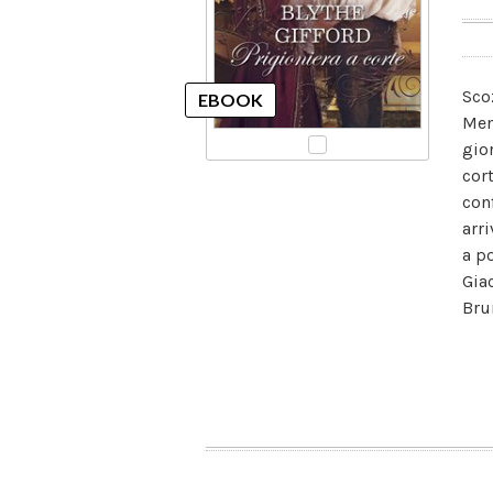
Sco
Men
gior
cor
con
arri
a po
Gia
Brun