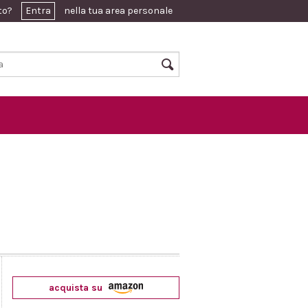
ato?
Entra
nella tua area personale
acquista su