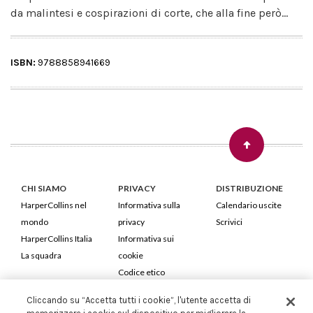
da malintesi e cospirazioni di corte, che alla fine però...
ISBN:
9788858941669
CHI SIAMO
PRIVACY
DISTRIBUZIONE
HarperCollins nel
Informativa sulla
Calendario uscite
mondo
privacy
Scrivici
HarperCollins Italia
Informativa sui
La squadra
cookie
Codice etico
Cliccando su “Accetta tutti i cookie”, l'utente accetta di
HarperCollins Italia S.p.A. Viale Monte Nero, 84 - 20135 Milano