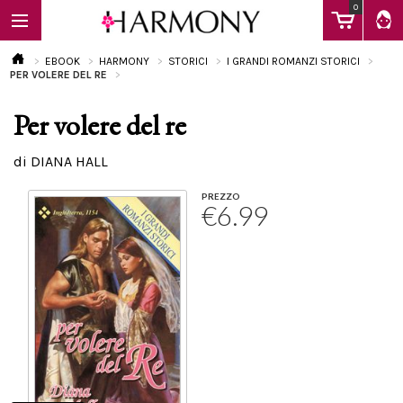
0
EBOOK
HARMONY
STORICI
I GRANDI ROMANZI STORICI
PER VOLERE DEL RE
Per volere del re
EBOOK
di DIANA HALL
LIBRI
PREZZO
€6.99
Calendario
FAQ