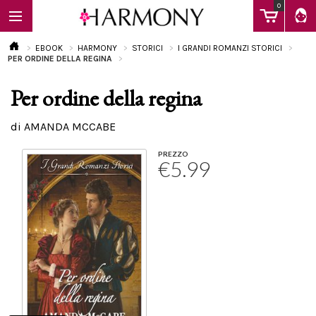
0
EBOOK
HARMONY
STORICI
I GRANDI ROMANZI STORICI
PER ORDINE DELLA REGINA
Per ordine della regina
EBOOK
di AMANDA MCCABE
LIBRI
PREZZO
€5.99
Calendario
FAQ