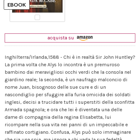
acquista su
Inghilterra/Irlanda,1588 - Chi è in realtà Sir John Huntley?
La prima volta che Alys lo incontra è un premuroso
bambino dai meravigliosi occhi verdi che la consola nel
giardino reale; la seconda, è un naufrago malconcio di
nome Juan, bisognoso delle sue cure e di un
nascondiglio per sfuggire alla furia omicida dei soldati
inglesi, decisi a trucidare tutti i superstiti della sconfitta
Armada spagnola; e ora che lei è diventata una delle
dame di compagnia della regina Elisabetta, lui
ricompare nella sua vita nei panni di un impeccabile e
raffinato cortigiano. Confusa, Alys può solo immaginare
che sia una spia, ma ignora a chi vada la sua fedeltà.