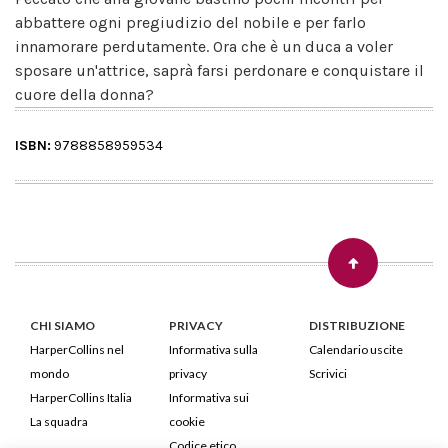
abbattere ogni pregiudizio del nobile e per farlo
innamorare perdutamente. Ora che è un duca a voler
sposare un'attrice, saprà farsi perdonare e conquistare il
cuore della donna?
ISBN:
9788858959534
CHI SIAMO
PRIVACY
DISTRIBUZIONE
HarperCollins nel
Informativa sulla
Calendario uscite
mondo
privacy
Scrivici
HarperCollins Italia
Informativa sui
La squadra
cookie
Codice etico