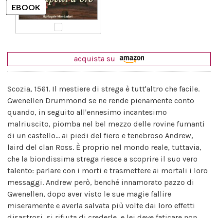
acquista su
Scozia, 1561. Il mestiere di strega è tutt'altro che facile.
Gwenellen Drummond se ne rende pienamente conto
quando, in seguito all'ennesimo incantesimo
malriuscito, piomba nel bel mezzo delle rovine fumanti
di un castello... ai piedi del fiero e tenebroso Andrew,
laird del clan Ross. È proprio nel mondo reale, tuttavia,
che la biondissima strega riesce a scoprire il suo vero
talento: parlare con i morti e trasmettere ai mortali i loro
messaggi. Andrew però, benché innamorato pazzo di
Gwenellen, dopo aver visto le sue magie fallire
miseramente e averla salvata più volte dai loro effetti
disastrosi, si rifiuta di crederle, e lei deve faticare non