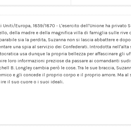
ti Uniti/Europa, 1859/1870 - L'esercito dell'Unione ha privato 
tello, della madre e della magnifica villa di famiglia sulle riv
eparabile sia la perdita, Suzanna non si lascia abbattere e dopo
entare una spia al servizio dei Confederati. Introdotta nell'alt
stocratica usa dunque la propria bellezza per affascinare gli uff
pire loro informazioni preziose da passare ai comandanti sudis
chell B. Longley cambia però le cose. Tra le sue braccia, Suzan
nemico e gli concede il proprio corpo e il proprio amore. Ma al 
ire il suo cuore o i suoi ideali.