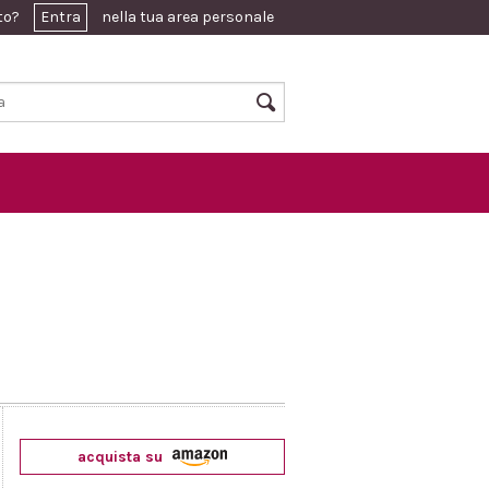
ato?
Entra
nella tua area personale
acquista su