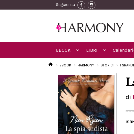
Seguici su
EBOOK
LIBRI
Calendari
EBOOK
HARMONY
STORICI
I GRAND
L
di
ISB