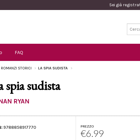
Sei già registr
o
FAQ
I ROMANZI STORICI
LA SPIA SUDISTA
a spia sudista
NAN RYAN
PREZZO
N:
9788858917770
€6.99