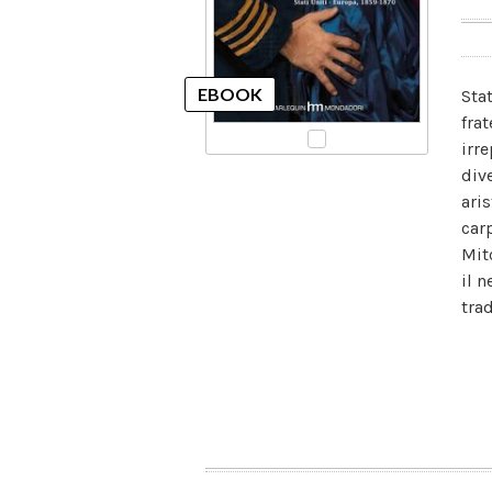
Sta
fra
irr
div
ari
car
Mit
il 
trad