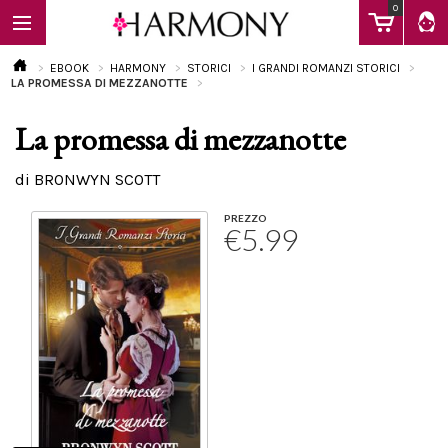
0
EBOOK
HARMONY
STORICI
I GRANDI ROMANZI STORICI
LA PROMESSA DI MEZZANOTTE
La promessa di mezzanotte
EBOOK
di BRONWYN SCOTT
LIBRI
PREZZO
€5.99
Calendario
FAQ