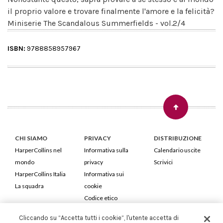
il proprio valore e trovare finalmente l'amore e la felicità?
Miniserie The Scandalous Summerfields - vol.2/4
ISBN:
9788858957967
CHI SIAMO
PRIVACY
DISTRIBUZIONE
HarperCollins nel
Informativa sulla
Calendario uscite
mondo
privacy
Scrivici
HarperCollins Italia
Informativa sui
La squadra
cookie
Codice etico
Cliccando su “Accetta tutti i cookie”, l'utente accetta di
HarperCollins Italia S.p.A. Viale Monte Nero, 84 - 20135 Milano