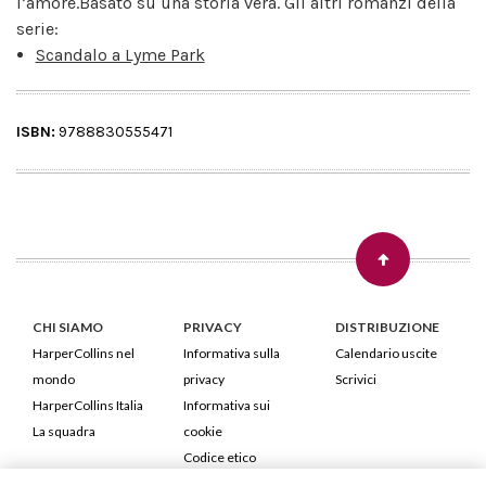
l’amore.Basato su una storia vera. Gli altri romanzi della
serie:
Scandalo a Lyme Park
ISBN:
9788830555471
CHI SIAMO
PRIVACY
DISTRIBUZIONE
HarperCollins nel
Informativa sulla
Calendario uscite
mondo
privacy
Scrivici
HarperCollins Italia
Informativa sui
La squadra
cookie
Codice etico