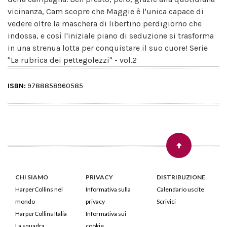
vicinanza, Cam scopre che Maggie è l'unica capace di
vedere oltre la maschera di libertino perdigiorno che
indossa, e così l'iniziale piano di seduzione si trasforma
in una strenua lotta per conquistare il suo cuore! Serie
"La rubrica dei pettegolezzi" - vol.2
ISBN:
9788858960585
CHI SIAMO
PRIVACY
DISTRIBUZIONE
HarperCollins nel
Informativa sulla
Calendario uscite
mondo
privacy
Scrivici
HarperCollins Italia
Informativa sui
La squadra
cookie