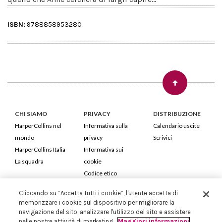
ISBN:
9788858953280
CHI SIAMO
PRIVACY
DISTRIBUZIONE
HarperCollins nel
Informativa sulla
Calendario uscite
mondo
privacy
Scrivici
HarperCollins Italia
Informativa sui
La squadra
cookie
Codice etico
Cliccando su “Accetta tutti i cookie”, l'utente accetta di
HarperCollins Italia S.p.A. Viale Monte Nero, 84 - 20135 Milano
memorizzare i cookie sul dispositivo per migliorare la
Cod. Fiscale e P.IVA 05946780151 - Capitale Sociale 258.250 €
navigazione del sito, analizzare l'utilizzo del sito e assistere
Iscritta in Milano al Registro delle imprese nr.198004 e REA nr.1051898
nelle nostre attività di marketing.
Maggiori informazioni