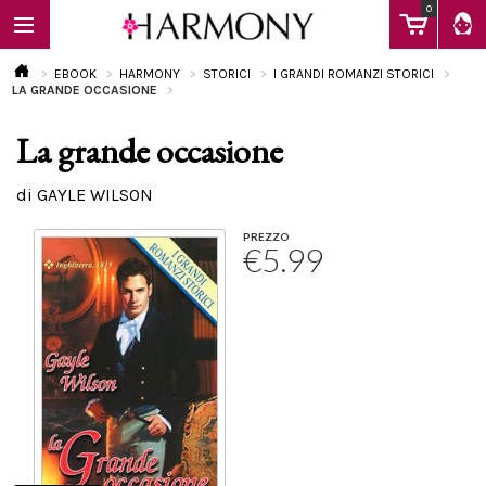
0
EBOOK
HARMONY
STORICI
I GRANDI ROMANZI STORICI
LA GRANDE OCCASIONE
La grande occasione
EBOOK
di GAYLE WILSON
LIBRI
PREZZO
€5.99
Calendario
FAQ