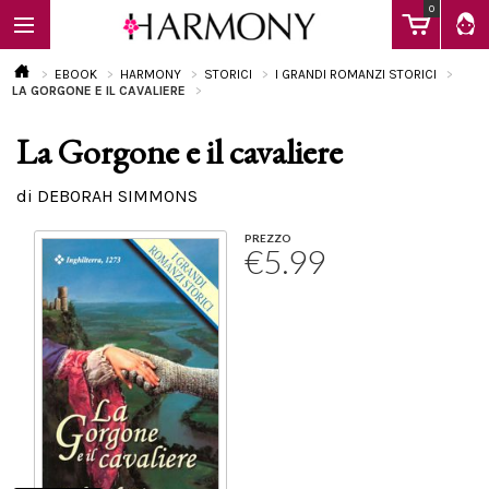
0
EBOOK
HARMONY
STORICI
I GRANDI ROMANZI STORICI
LA GORGONE E IL CAVALIERE
La Gorgone e il cavaliere
EBOOK
di DEBORAH SIMMONS
LIBRI
PREZZO
€5.99
Calendario
FAQ