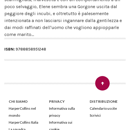
poco selvaggio, Elene sembra una Gorgone uscita dal
peggiore degli incubi, e oltretutto è palesemente
intenzionata a non lasciarsi ingannare dalla gentilezza e
dai modi raffinati dell'uomo che vogliono appiopparle
come marito...
ISBN:
9788858951248
CHI SIAMO
PRIVACY
DISTRIBUZIONE
HarperCollins nel
Informativa sulla
Calendario uscite
mondo
privacy
Scrivici
HarperCollins Italia
Informativa sui
La squadra
cookie