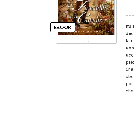
Ita
dec
la 
uom
ucc
pre
che
sbo
pos
che 