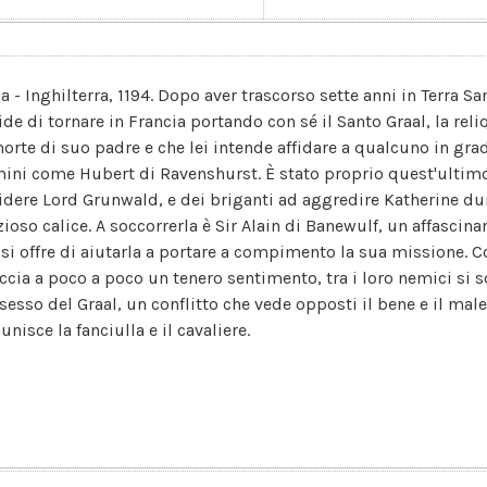
lia - Inghilterra, 1194. Dopo aver trascorso sette anni in Terra 
ide di tornare in Francia portando con sé il Santo Graal, la re
morte di suo padre e che lei intende affidare a qualcuno in grad
ini come Hubert di Ravenshurst. È stato proprio quest'ultimo, 
idere Lord Grunwald, e dei briganti ad aggredire Katherine dura
zioso calice. A soccorrerla è Sir Alain di Banewulf, un affascina
 si offre di aiutarla a portare a compimento la sua missione. C
ccia a poco a poco un tenero sentimento, tra i loro nemici si s
sesso del Graal, un conflitto che vede opposti il bene e il mal
unisce la fanciulla e il cavaliere.