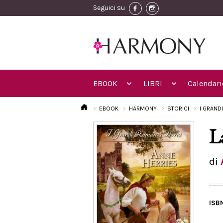
Seguici su
EBOOK
LIBRI
Calendari
EBOOK
HARMONY
STORICI
I GRAND
La
di
ISB