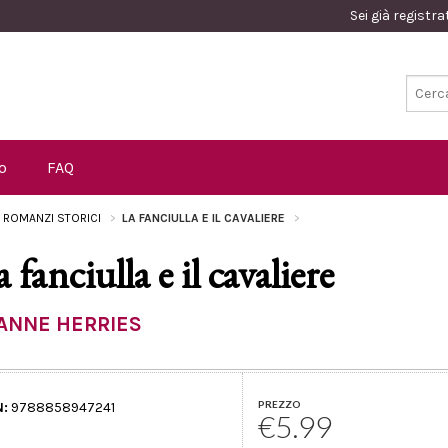
Sei già registr
o
FAQ
I ROMANZI STORICI
LA FANCIULLA E IL CAVALIERE
 fanciulla e il cavaliere
ANNE HERRIES
PREZZO
N:
9788858947241
€5.99