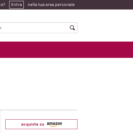
ato?
Entra
nella tua area personale
acquista su