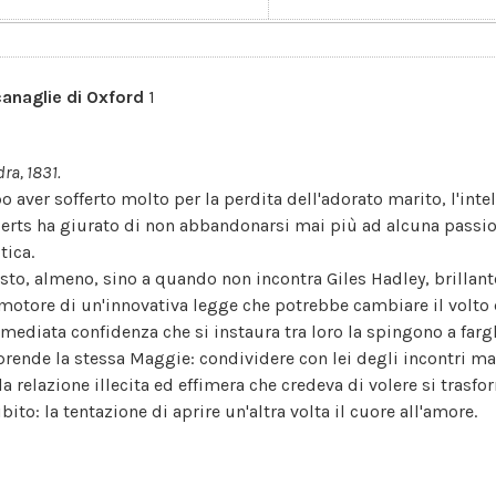
canaglie di Oxford
1
ra, 1831.
o aver sofferto molto per la perdita dell'adorato marito, l'int
erts ha giurato di non abbandonarsi mai più ad alcuna passion
tica.
sto, almeno, sino a quando non incontra Giles Hadley, brillant
motore di un'innovativa legge che potrebbe cambiare il volto de
mmediata confidenza che si instaura tra loro la spingono a far
prende la stessa Maggie: condividere con lei degli incontri mat
la relazione illecita ed effimera che credeva di volere si trasf
bito: la tentazione di aprire un'altra volta il cuore all'amore.