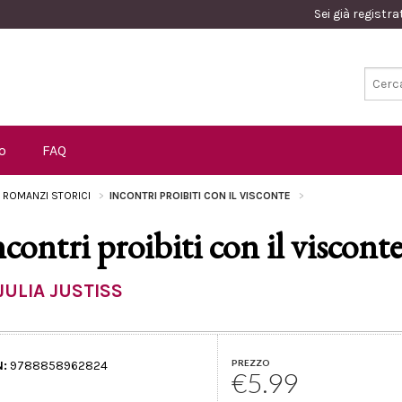
Sei già registr
o
FAQ
I ROMANZI STORICI
INCONTRI PROIBITI CON IL VISCONTE
ncontri proibiti con il viscont
JULIA JUSTISS
PREZZO
N:
9788858962824
€5.99