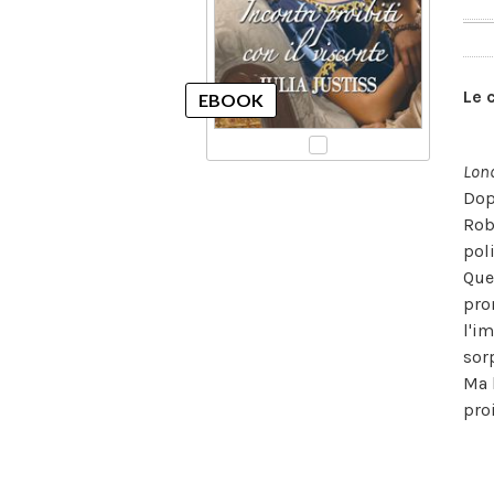
Le 
Lond
Dop
Rob
poli
Que
pro
l'i
sor
Ma 
proi