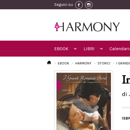
Seguici su
EBOOK
LIBRI
Calendari
EBOOK
HARMONY
STORICI
I GRAND
I
di
ISB