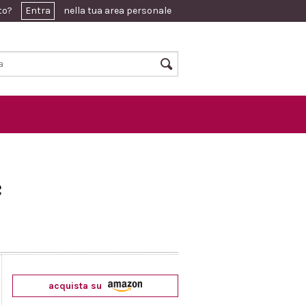
ato?
Entra
nella tua area personale
e
acquista su