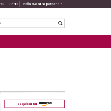
ato?
Entra
nella tua area personale
acquista su