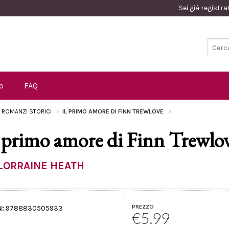
Sei già registr
o
FAQ
I ROMANZI STORICI
IL PRIMO AMORE DI FINN TREWLOVE
l primo amore di Finn Trewlo
LORRAINE HEATH
PREZZO
N:
9788830505933
€5.99