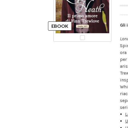
Gli 
Lond
Spi
ora
per
ari
Tre
ins
Whi
ria
sep
seri
L
U
U