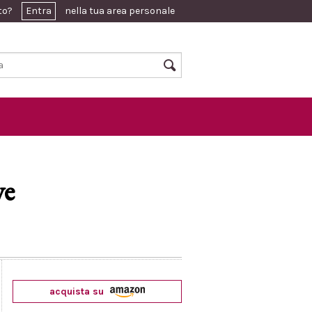
ato?
Entra
nella tua area personale
ve
acquista su