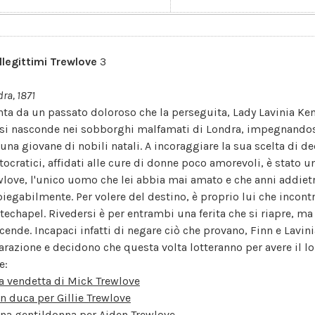
illegittimi Trewlove
3
ra, 1871
nta da un passato doloroso che la perseguita, Lady Lavinia Kent
 si nasconde nei sobborghi malfamati di Londra, impegnando
 una giovane di nobili natali. A incoraggiare la sua scelta di de
stocratici, affidati alle cure di donne poco amorevoli, è stato u
wlove, l'unico uomo che lei abbia mai amato e che anni addiet
piegabilmente. Per volere del destino, è proprio lui che incont
techapel. Rivedersi è per entrambi una ferita che si riapre, m
ccende. Incapaci infatti di negare ciò che provano, Finn e Lavini
arazione e decidono che questa volta lotteranno per avere il loro
e:
a vendetta di Mick Trewlove
n duca per Gillie Trewlove
na gentildonna per Aiden Trewlove