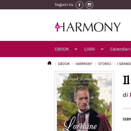
Seguici su
EBOOK
LIBRI
Calendari
EBOOK
HARMONY
STORICI
I GRAND
I
di
ISB