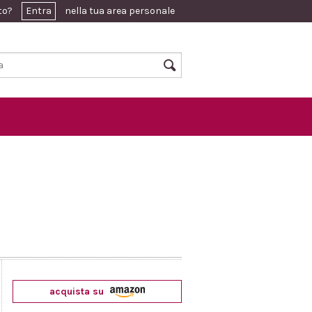
ato?
Entra
nella tua area personale
acquista su