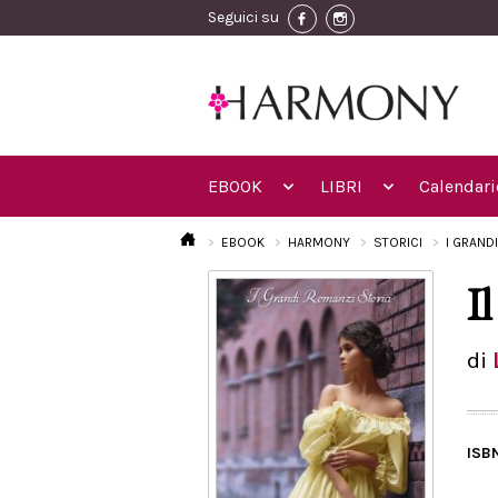
Seguici su
EBOOK
LIBRI
Calendari
EBOOK
HARMONY
STORICI
I GRAND
I
di
ISB