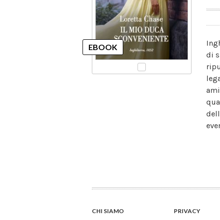
Ing
di s
rip
leg
ami
qua
del
eve
CHI SIAMO
PRIVACY