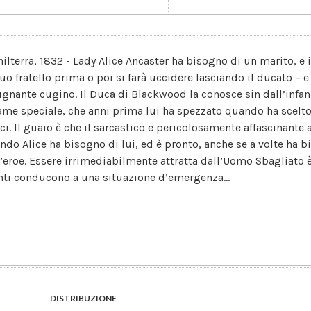
hilterra, 1832 - Lady Alice Ancaster ha bisogno di un marito, e 
uo fratello prima o poi si farà uccidere lasciando il ducato – e 
ugnante cugino. Il Duca di Blackwood la conosce sin dall’infanz
ame speciale, che anni prima lui ha spezzato quando ha scelto
ci. Il guaio è che il sarcastico e pericolosamente affascinante
ndo Alice ha bisogno di lui, ed è pronto, anche se a volte ha bi
l’eroe. Essere irrimediabilmente attratta dall’Uomo Sbagliato
nti conducono a una situazione d’emergenza...
DISTRIBUZIONE