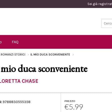
Sei già registr
o
FAQ
I ROMANZI STORICI
IL MIO DUCA SCONVENIENTE
l mio duca sconveniente
LORETTA CHASE
PREZZO
N:
9788830555358
€5.99