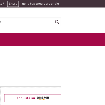
ato?
Entra
nella tua area personale
acquista su