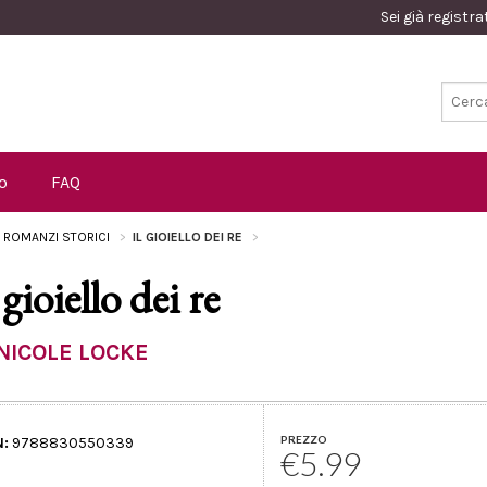
Sei già registr
o
FAQ
I ROMANZI STORICI
IL GIOIELLO DEI RE
 gioiello dei re
NICOLE LOCKE
PREZZO
N:
9788830550339
€5.99