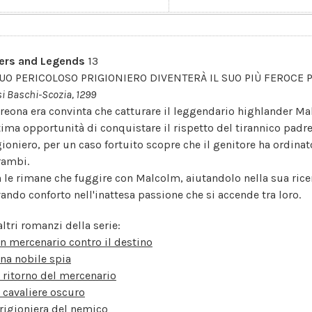
ers and Legends
13
SUO PERICOLOSO PRIGIONIERO DIVENTERÀ IL SUO PIÙ FEROCE 
i Baschi-Scozia, 1299
reona era convinta che catturare il leggendario highlander M
ltima opportunità di conquistare il rispetto del tirannico padre
gioniero, per un caso fortuito scopre che il genitore ha ordina
rambi.
 le rimane che fuggire con Malcolm, aiutandolo nella sua rice
vando conforto nell'inattesa passione che si accende tra loro.
altri romanzi della serie:
n mercenario contro il destino
na nobile spia
l ritorno del mercenario
l cavaliere oscuro
rigioniera del nemico