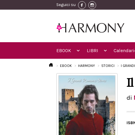
Seguici su
EBOOK
LIBRI
Calendari
EBOOK
HARMONY
STORICI
I GRAND
Il
di
ISB