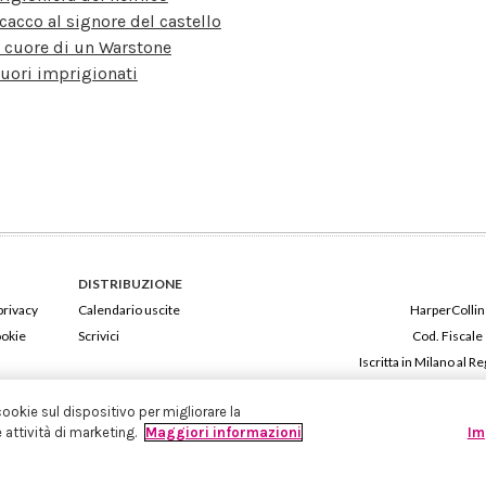
cacco al signore del castello
l cuore di un Warstone
uori imprigionati
DISTRIBUZIONE
privacy
Calendario uscite
HarperCollins
ookie
Scrivici
Cod. Fiscale
Iscritta in Milano al
cookie sul dispositivo per migliorare la
e attività di marketing.
Maggiori informazioni
Im