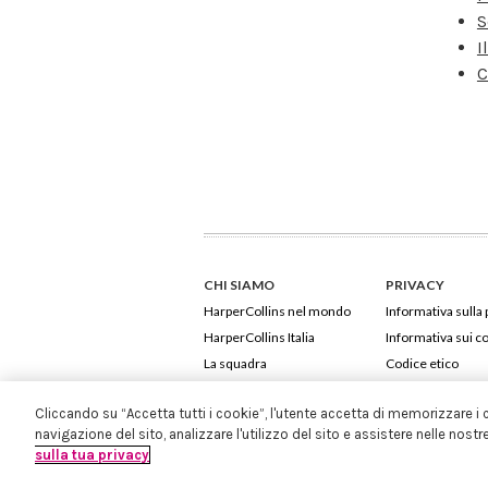
S
I
C
CHI SIAMO
PRIVACY
HarperCollins nel mondo
Informativa sulla 
HarperCollins Italia
Informativa sui c
La squadra
Codice etico
Cliccando su “Accetta tutti i cookie”, l'utente accetta di memorizzare i 
navigazione del sito, analizzare l'utilizzo del sito e assistere nelle nostr
sulla tua privacy