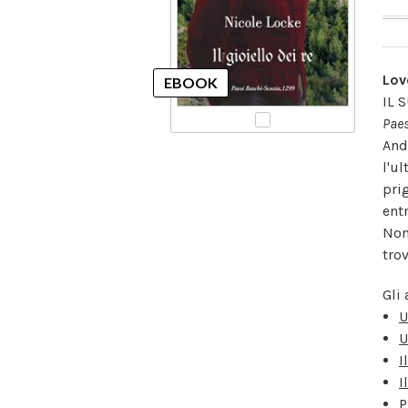
Lov
IL 
Paes
And
l'u
pri
ent
Non
tro
Gli 
U
U
I
I
P