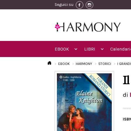
Seguici su
EBOOK
LIBRI
Calendari
EBOOK
HARMONY
STORICI
I GRAND
I
di
ISB