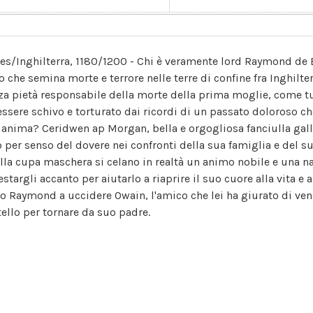
les/Inghilterra, 1180/1200 - Chi è veramente lord Raymond de
o che semina morte e terrore nelle terre di confine fra Inghilt
za pietà responsabile della morte della prima moglie, come t
essere schivo e torturato dai ricordi di un passato doloroso c
 anima? Ceridwen ap Morgan, bella e orgogliosa fanciulla gall
o per senso del dovere nei confronti della sua famiglia e del s
lla cupa maschera si celano in realtà un animo nobile e una n
restargli accanto per aiutarlo a riaprire il suo cuore alla vita 
to Raymond a uccidere Owain, l'amico che lei ha giurato di ven
tello per tornare da suo padre.