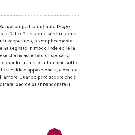
 Beauchamp, il famigerato Drago
erra e Galles? Un uomo senza cuore e
utti sospettano, o semplicemente
he ha segnato in modo indelebile la
ese che ha accettato di sposarlo
uo popolo, intuisce subito che sotto
atura calda e appassionata, e decide
e all'amore. Quando però scopre che è
dicare, decide di abbandonare il