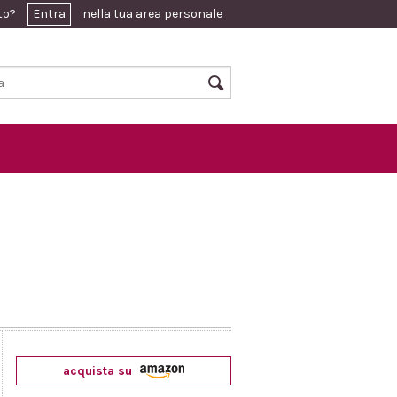
ato?
Entra
nella tua area personale
acquista su