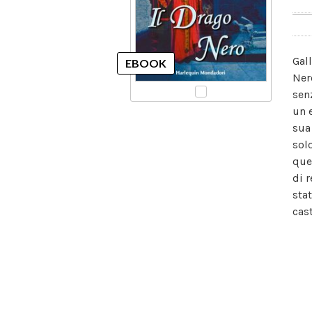
Gal
Ner
sen
un 
sua
sol
que
di 
sta
cas