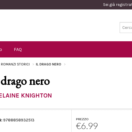
Sei già registr
o
FAQ
I ROMANZI STORICI
IL DRAGO NERO
l drago nero
ELAINE KNIGHTON
PREZZO
N:
9788858932513
€6.99