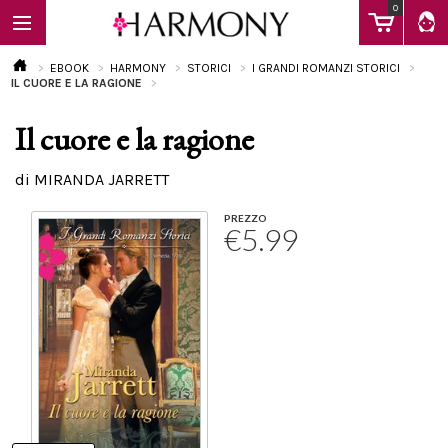
0
EBOOK
HARMONY
STORICI
I GRANDI ROMANZI STORICI
IL CUORE E LA RAGIONE
Il cuore e la ragione
EBOOK
di MIRANDA JARRETT
LIBRI
PREZZO
€5.99
Calendario
FAQ