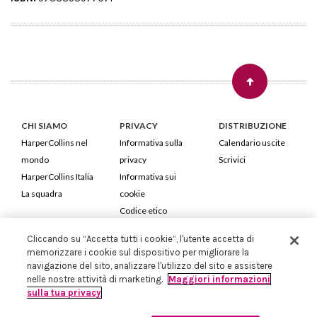
CHI SIAMO
PRIVACY
DISTRIBUZIONE
HarperCollins nel
Informativa sulla
Calendario uscite
mondo
privacy
Scrivici
HarperCollins Italia
Informativa sui
La squadra
cookie
Codice etico
Cliccando su “Accetta tutti i cookie”, l'utente accetta di
HarperCollins Italia S.p.A. Viale Monte Nero, 84 - 20135 Milano
memorizzare i cookie sul dispositivo per migliorare la
Cod. Fiscale e P.IVA 05946780151 - Capitale Sociale 258.250 €
navigazione del sito, analizzare l'utilizzo del sito e assistere
Iscritta in Milano al Registro delle imprese nr.198004 e REA nr.1051898
nelle nostre attività di marketing.
Maggiori informazioni
sulla tua privacy