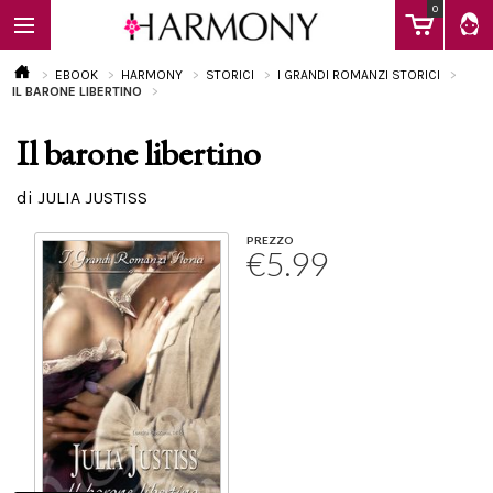
0
EBOOK
HARMONY
STORICI
I GRANDI ROMANZI STORICI
IL BARONE LIBERTINO
Il barone libertino
EBOOK
di JULIA JUSTISS
LIBRI
PREZZO
€5.99
Calendario
FAQ