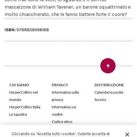
mascalzone di William Tavener, un barone squattrinato e
molto chiacchierato, che le fanno battere forte il cuore?
ISBN:
9788858996188
CHI SIAMO
PRIVACY
DISTRIBUZIONE
HarperCollins nel
Informativa sulla
Calendario uscite
mondo
privacy
Scrivici
HarperCollins Italia
Informativa sui
La squadra
cookie
Codice etico
Cliccando su “Accetta tutti i cookie”, l'utente accetta di
HarperCollins Italia S.p.A. Viale Monte Nero, 84 - 20135 Milano