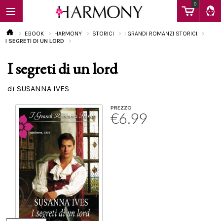
0
EBOOK
HARMONY
STORICI
I GRANDI ROMANZI STORICI
I SEGRETI DI UN LORD
I segreti di un lord
EBOOK
di SUSANNA IVES
LIBRI
PREZZO
€6.99
Calendario
FAQ