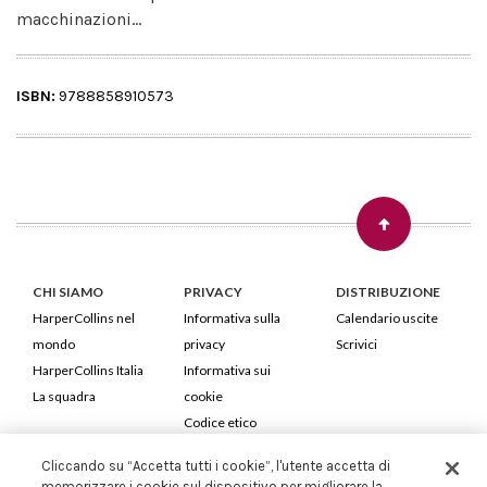
macchinazioni...
ISBN:
9788858910573
CHI SIAMO
PRIVACY
DISTRIBUZIONE
HarperCollins nel
Informativa sulla
Calendario uscite
mondo
privacy
Scrivici
HarperCollins Italia
Informativa sui
La squadra
cookie
Codice etico
Cliccando su “Accetta tutti i cookie”, l'utente accetta di
HarperCollins Italia S.p.A. Viale Monte Nero, 84 - 20135 Milano
memorizzare i cookie sul dispositivo per migliorare la