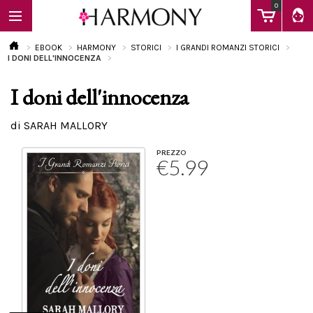
0
EBOOK
HARMONY
STORICI
I GRANDI ROMANZI STORICI
I DONI DELL'INNOCENZA
I doni dell'innocenza
EBOOK
di SARAH MALLORY
LIBRI
PREZZO
€5.99
Calendario
FAQ