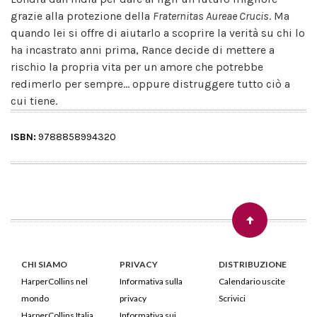
grazie alla protezione della
Fraternitas Aureae Crucis
. Ma
quando lei si offre di aiutarlo a scoprire la verità su chi lo
ha incastrato anni prima, Rance decide di mettere a
rischio la propria vita per un amore che potrebbe
redimerlo per sempre... oppure distruggere tutto ciò a
cui tiene.
ISBN:
9788858994320
CHI SIAMO
PRIVACY
DISTRIBUZIONE
HarperCollins nel
Informativa sulla
Calendario uscite
mondo
privacy
Scrivici
HarperCollins Italia
Informativa sui