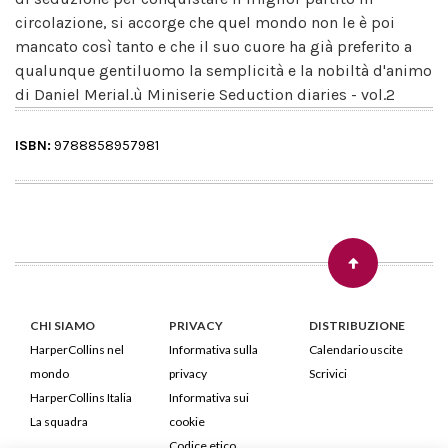
circolazione, si accorge che quel mondo non le è poi
mancato così tanto e che il suo cuore ha già preferito a
qualunque gentiluomo la semplicità e la nobiltà d'animo
di Daniel Merial.ù Miniserie Seduction diaries - vol.2
ISBN:
9788858957981
CHI SIAMO
PRIVACY
DISTRIBUZIONE
HarperCollins nel
Informativa sulla
Calendario uscite
mondo
privacy
Scrivici
HarperCollins Italia
Informativa sui
La squadra
cookie
Codice etico