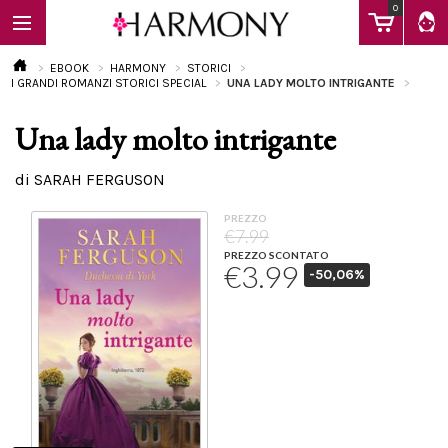
0
EBOOK
HARMONY
STORICI
I GRANDI ROMANZI STORICI SPECIAL
UNA LADY MOLTO INTRIGANTE
Una lady molto intrigante
EBOOK
di SARAH FERGUSON
LIBRI
PREZZO
€7.99
PREZZO SCONTATO
€3.99
-50,06%
Calendario
FAQ